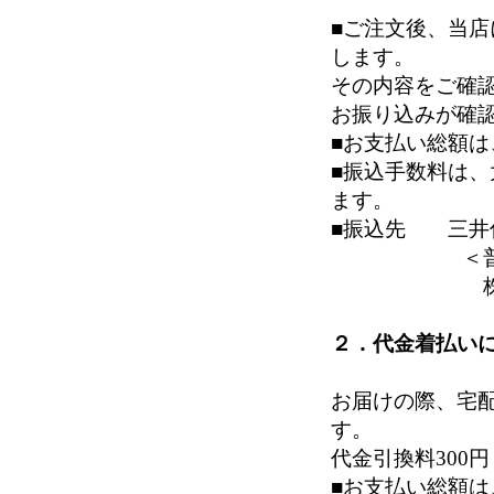
■ご注文後、当
します。
その内容をご確
お振り込みが確
■お支払い総額
■振込手数料は
ます。
■振込先 三井
＜普＞７
株式会社
２．代金着払い
お届けの際、宅
す。
代金引換料300
■お支払い総額