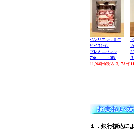
ベンリアック８年
ﾀﾞｸﾞﾗｽﾚｲﾝ
プレミエバレル
2
700ｍｌ 46度
11,980円(税込13,178円)
1
１．銀行振込に