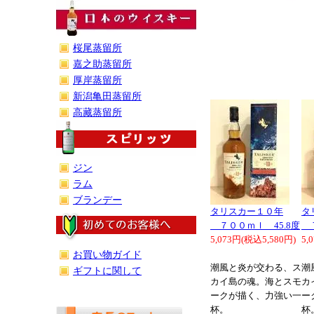
シングルモルト,
ッチ モルト,ア
桜尾蒸留所
ルト
嘉之助蒸留所
厚岸蒸留所
新潟亀田蒸留所
高藏蒸留所
ジン
ラム
ブランデー
タリスカー１０年
タ
７００ｍｌ 45.8度
７
5,073円(税込5,580円)
5,
お買い物ガイド
潮風と炎が交わる、ス
潮
ギフトに関して
カイ島の魂。海とスモ
カ
ークが描く、力強い一
ー
杯。
杯