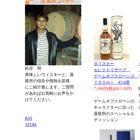
タリスカー
松谷 明
セレクトリザーブ
美味しいウィスキーと、蒸
ゲームオブスローンズ
留所の信念や情熱を皆様
７００ｍｌ 45.8度
にご紹介致します。ご質問
7,380円(税込8,118円)
があればお気軽にお声をか
けてください。
ゲームオブスローンの
キャラクターに沿った
蒸留所のスペシャルエ
RSS
ディッション
ATOM