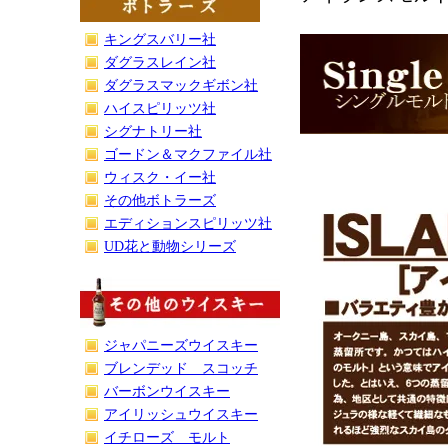
キングスバリー社
ダグラスレイン社
ダグラスマックギボン社
ハイスピリッツ社
シグナトリー社
ゴードン＆マクファイル社
ウィスク・イー社
その他ボトラーズ
エディションスピリッツ社
UD花と動物シリーズ
ジャパニーズウイスキー
ブレンデッド スコッチ
バーボンウイスキー
アイリッシュウイスキー
イチローズ モルト