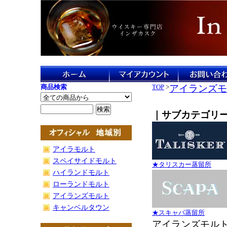
商品検索
TOP
>
アイランズモ
｜サブカテゴリ
アイラモルト
スペイサイドモルト
★タリスカー蒸留所
ハイランドモルト
ローランドモルト
アイランズモルト
キャンベルタウン
★スキャパ蒸留所
アイランズモル