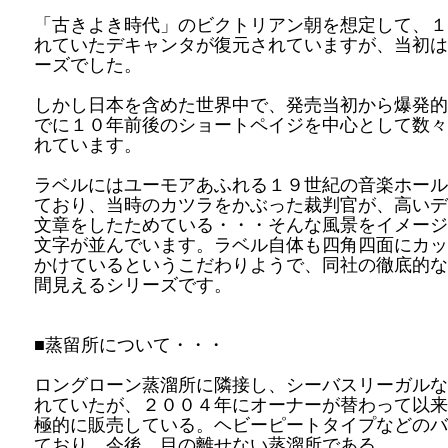
「古きよき時代」のビクトリアン朝を想定して、１
れていたデキャンタが復元されていますが、当初は
ーズでした。
しかし日本を含めた世界中で、発売当初から爆発的
でに１０年前後のショートペイジを中心として数々
れています。
ラベルにはユーモアあふれる１９世紀の音楽ホール
ており、当時のカツラをかぶった裁判官が、高いデ
文章をしたためている・・・そんな風景をイメージ
文字が並んでいます。ラベル自体も四角四面にカッ
かけているというこだわりようで、同社の徹底的な
間見えるシリーズです。
■蒸留所について・・・
ロングローン蒸溜所に隣接し、シーバスリーガルな
れていたが、２００４年にオーナーが替わって以来
極的に販売している。ヘビーピートタイプなどのバ
ており、今後、目の離せない蒸溜所である。