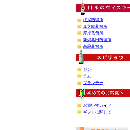
桜尾蒸留所
嘉之助蒸留所
厚岸蒸留所
新潟亀田蒸留所
高藏蒸留所
ジン
ラム
ブランデー
お買い物ガイド
ギフトに関して