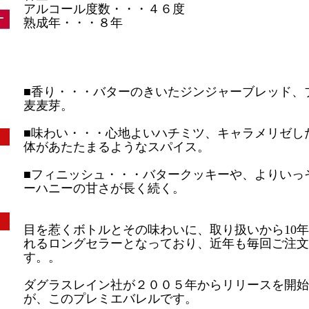
アルコール度数・・・４６度
熟成年・・・８年
■香り・・・バターのきいたジンジャーブレッド、
麦麦芽。
■味わい・・・心地よいハチミツ、キャラメリゼし
体があたたまるようなスパイス。
■フィニッシュ・・・バタークッキーや、よりいっ
ーハニーの甘さが長く続く。
目を惹くボトルとその味わいに、取り扱いから10
れるロングセラーとなっており、近年も毎回ご注文
す。。
ダグラスレイン社が２００５年からリリースを開始
が、このプレミエバレルです。