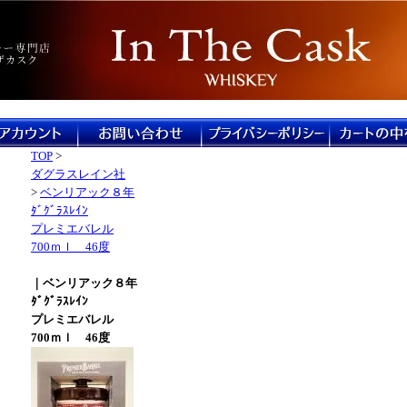
TOP
>
ダグラスレイン社
>
ベンリアック８年
ﾀﾞｸﾞﾗｽﾚｲﾝ
プレミエバレル
700ｍｌ 46度
｜ベンリアック８年
ﾀﾞｸﾞﾗｽﾚｲﾝ
プレミエバレル
700ｍｌ 46度