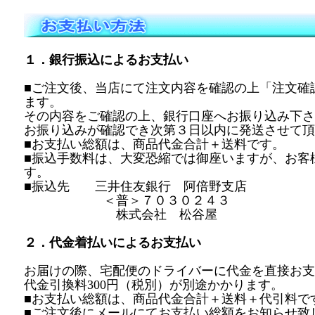
１．銀行振込によるお支払い
■ご注文後、当店にて注文内容を確認の上「注文確
ます。
その内容をご確認の上、銀行口座へお振り込み下さ
お振り込みが確認でき次第３日以内に発送させて頂
■お支払い総額は、商品代金合計＋送料です。
■振込手数料は、大変恐縮では御座いますが、お客
す。
■振込先 三井住友銀行 阿倍野支店
＜普＞７０３０２４３
株式会社 松谷屋
２．代金着払いによるお支払い
お届けの際、宅配便のドライバーに代金を直接お支
代金引換料300円（税別）が別途かかります。
■お支払い総額は、商品代金合計＋送料＋代引料で
■ご注文後にメールにてお支払い総額をお知らせ致