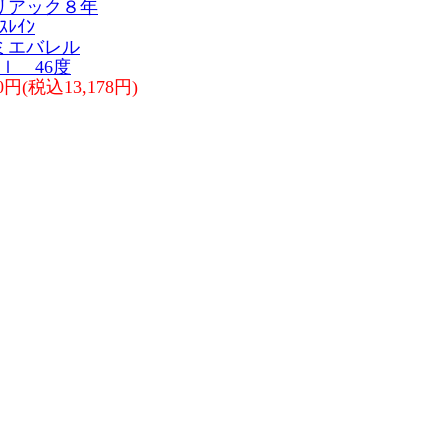
リアック８年
ｽﾚｲﾝ
ミエバレル
ｍｌ 46度
80円(税込13,178円)