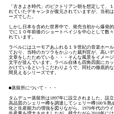
「古きよき時代」のビクトリアン朝を想定して、１
れていたデキャンタが復元されていますが、当初は
ーズでした。
しかし日本を含めた世界中で、発売当初から爆発的
でに１０年前後のショートペイジを中心として数々
れています。
ラベルにはユーモアあふれる１９世紀の音楽ホール
ており、当時のカツラをかぶった裁判官が、高いデ
文章をしたためている・・・そんな風景をイメージ
文字が並んでいます。ラベル自体も四角四面にカッ
かけているというこだわりようで、同社の徹底的な
間見えるシリーズです。
■蒸留所について・・・
タムデュー蒸留所は1897年に設立されました。設
高品質のシェリー樽を調達してシェリー樽100％熟
化と生産能力の増強を図りながら、1970年代のウ
生産量を増大させましたが、残念ながら2010年に