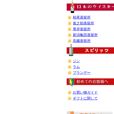
桜尾蒸留所
嘉之助蒸留所
厚岸蒸留所
新潟亀田蒸留所
高藏蒸留所
ジン
ラム
ブランデー
お買い物ガイド
ギフトに関して