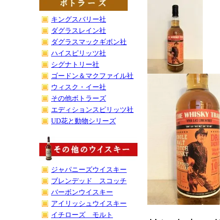
キングスバリー社
ダグラスレイン社
ダグラスマックギボン社
ハイスピリッツ社
シグナトリー社
ゴードン＆マクファイル社
ウィスク・イー社
その他ボトラーズ
エディションスピリッツ社
UD花と動物シリーズ
ジャパニーズウイスキー
ブレンデッド スコッチ
バーボンウイスキー
アイリッシュウイスキー
イチローズ モルト