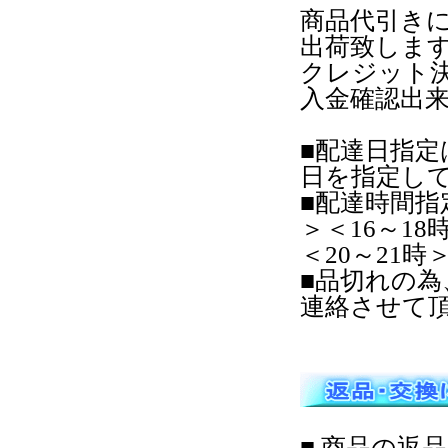
商品代引き
出荷致しま
クレジット
入金確認出
■配達日指
日を指定し
■配達時間指
＞＜16～18
＜20～21
■品切れの
連絡させて
■ 商品の返