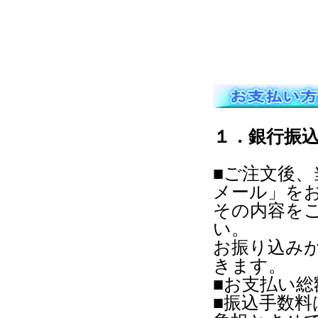
１．銀行振
■ご注文後
メール」を
その内容を
い。
お振り込み
きます。
■お支払い
■振込手数