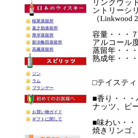
リンクウッド
ントリーシ
（Linkwood 20
桜尾蒸留所
嘉之助蒸留所
容量・・・
厚岸蒸留所
アルコール度
新潟亀田蒸留所
蒸留年・・
高藏蒸留所
熟成年・・
ジン
□テイスティ
ラム
ブランデー
■香り・・
ナッツ、ピ
お買い物ガイド
ギフトに関して
■味わい・・
焼きリンゴ