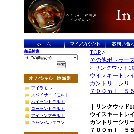
商品検索
TOP
>
その他ボトラー
>
リンクウッド10
ウイスキートレ
カントリーシリ
アイラモルト
７００ｍｌ ５５
スペイサイドモルト
ハイランドモルト
｜リンクウッド10
ローランドモルト
ウイスキートレ
アイランズモルト
カントリーシリ
キャンベルタウン
７００ｍｌ ５５