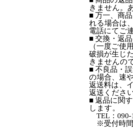
きません。
■ 万一、商
れる場合は
電話にてご
■ 交換・返
（一度ご使
破損が生じ
きませんの
■ 不良品・
の場合、速
返送料は、
返送くださ
■ 返品に関
します。
TEL：090-1
※受付時間：月