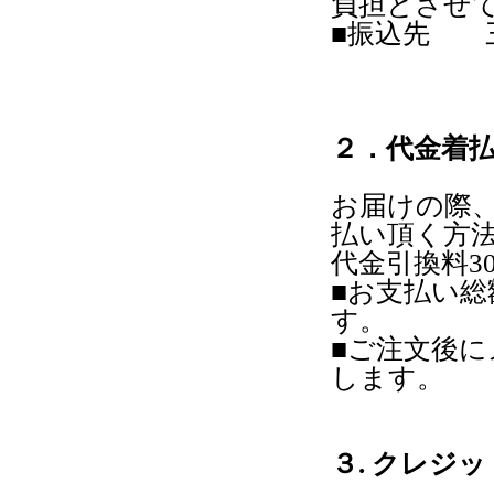
負担とさせ
■振込先 
＜普＞
株式会
２．代金着
お届けの際
払い頂く方
代金引換料3
■お支払い
す。
■ご注文後
します。
３. クレジ