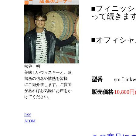
■フィニッ
って続きま
■オフィシ
松谷 明
美味しいウィスキーと、蒸
型番
sm Link
留所の信念や情熱を皆様
にご紹介致します。ご質問
があればお気軽にお声をか
販売価格
10,800円
けてください。
RSS
ATOM