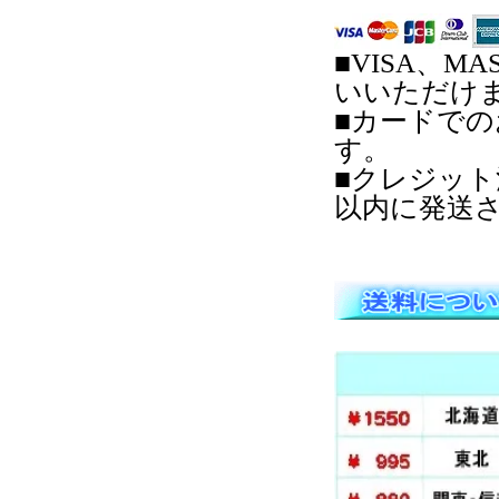
■VISA、MA
いいただけ
■カードで
す。
■クレジッ
以内に発送