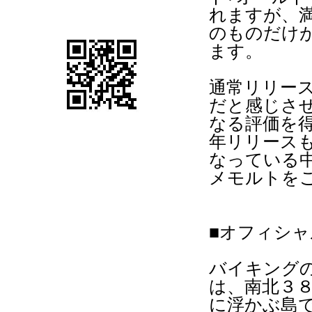
れますが、
のものだけ
ます。
通常リリー
だと感じさ
なる評価を
年リリース
なっている中
メモルトを
■オフィシ
バイキング
は、南北３８
に浮かぶ島