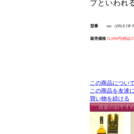
プといわれ
型番
sm-（(ISLE OF 
販売価格
32,000円(税込35
この商品につい
この商品を友達
買い物を続ける