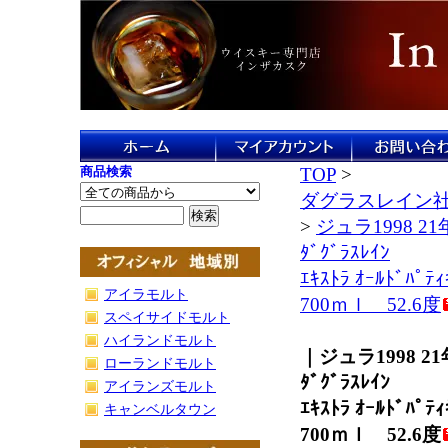
商品検索
TOP
>
ダグラスレイン
>
ジュラ1998 21
ﾀﾞｸﾞﾗｽﾚｲﾝ
ｴｷｽﾄﾗ ｵｰﾙﾄﾞﾊﾟﾃｨ
アイラモルト
700ｍｌ 52.6度
スペイサイドモルト
ハイランドモルト
｜ジュラ1998 21
ローランドモルト
ﾀﾞｸﾞﾗｽﾚｲﾝ
アイランズモルト
ｴｷｽﾄﾗ ｵｰﾙﾄﾞﾊﾟﾃｨ
キャンベルタウン
700ｍｌ 52.6度