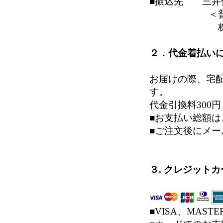
■振込先 三井
＜普＞７
株式会社
２．代金着払い
お届けの際、宅
す。
代金引換料300
■お支払い総額
■ご注文後にメ
３. クレジット
■VISA、MAS