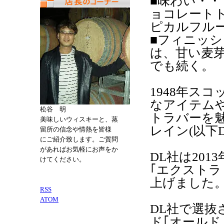
■味わい・
ョコレート
ピカルフル
■フィニッ
は、甘い麦
でも続く。
1948年ス
なアイテム
松谷 明
トラバーを
美味しいウィスキーと、蒸
レイン(以下D
留所の信念や情熱を皆様
にご紹介致します。ご質問
があればお気軽にお声をか
DL社は20
けてください。
｢エクストラ
上げまし
RSS
ATOM
DL社で選
ド｢オールド