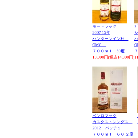
モートラック
ﾌ
2007 15年
ハンターレイン社
OMC
７００ｍｌ 50度
７
13,000円(税込14,300円)
1
ベンロマック
カスクストレングス
2012 バッチ１
７００ｍｌ ６０.２度