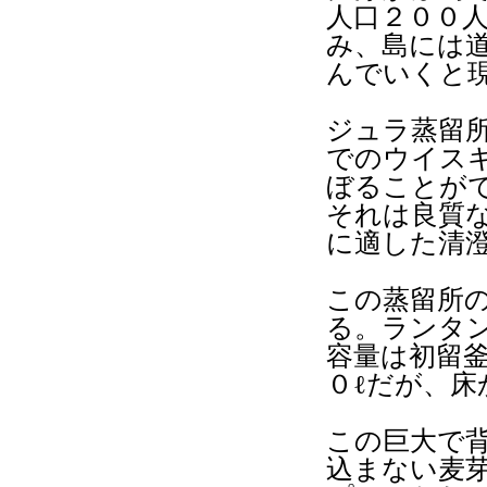
人口２００
み、島には
んでいくと
ジュラ蒸留
でのウイス
ぼることが
それは良質
に適した清
この蒸留所
る。ランタ
容量は初留釜
０ℓだが、
この巨大で
込まない麦