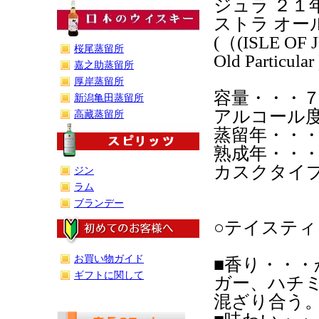
ジュラ ２
ストラ オー
(（(ISLE OF J
桜尾蒸留所
Old Particular 
嘉之助蒸留所
厚岸蒸留所
容量・・・
新潟亀田蒸留所
アルコール度
高藏蒸留所
蒸留年・・
熟成年・・
カスクタイ
ジン
ラム
ブランデー
○テイステ
お買い物ガイド
■香り・・
ギフトに関して
ガー、ハチ
混ざり合う