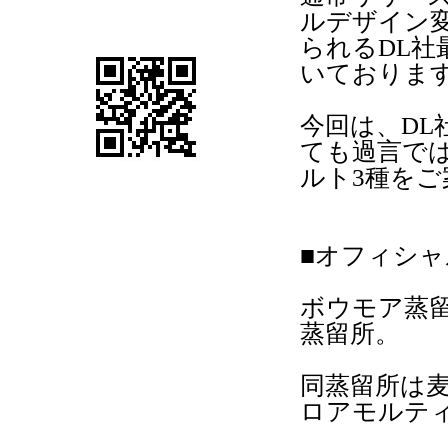
ルデザイン
られるDL
いておりま
今回は、D
ても過言で
ルト3種を
■オフィシ
ボウモア蒸留
蒸留所。
同蒸留所は
ロアモルテ