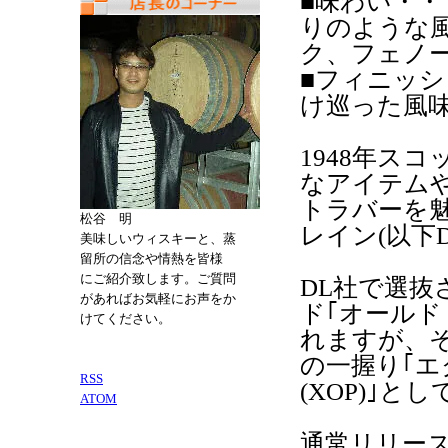
■味わい・
りのような
ク、フェノ
■フィニッ
け巡った風
1948年ス
なアイテム
トラバーを
松谷 明
レイン(以下D
美味しいウィスキーと、蒸
留所の信念や情熱を皆様
にご紹介致します。ご質問
DL社で選
があればお気軽にお声をか
ド｢オールド
けてください。
れますが、
の一握り｢エ
RSS
(XOP)｣
ATOM
通常リリース