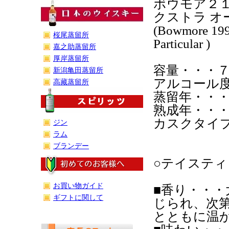
ボウモア２
クストラ オ
(Bowmore 1997
桜尾蒸留所
Particular )
嘉之助蒸留所
厚岸蒸留所
容量・・・
新潟亀田蒸留所
アルコール度
高藏蒸留所
蒸留年・・
熟成年・・
カスクタイ
ジン
ラム
ブランデー
○テイステ
お買い物ガイド
■香り・・
ギフトに関して
じられ、次
とともに温