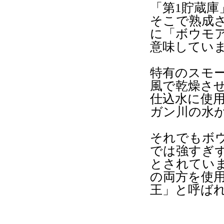
「第1貯蔵
そこで熟成
に「ボウモア
意味してい
特有のスモ
風で乾燥さ
仕込水に使
ガン川の水
それでもボ
では強すぎ
とされてい
の両方を使
王」と呼ば