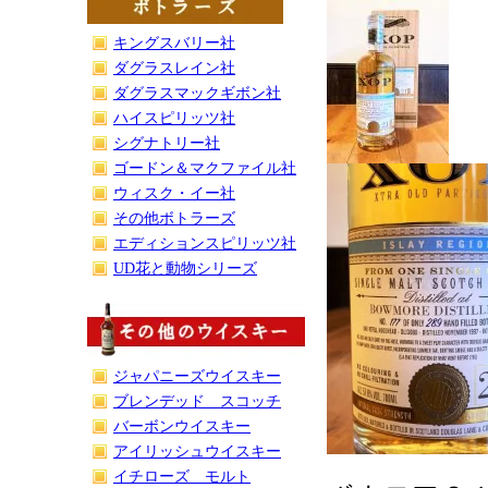
キングスバリー社
ダグラスレイン社
ダグラスマックギボン社
ハイスピリッツ社
シグナトリー社
ゴードン＆マクファイル社
ウィスク・イー社
その他ボトラーズ
エディションスピリッツ社
UD花と動物シリーズ
ジャパニーズウイスキー
ブレンデッド スコッチ
バーボンウイスキー
アイリッシュウイスキー
イチローズ モルト