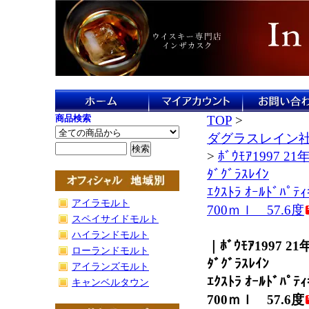
商品検索
TOP
>
ダグラスレイン
>
ﾎﾞｳﾓｱ1997 21
ﾀﾞｸﾞﾗｽﾚｲﾝ
ｴｸｽﾄﾗ ｵｰﾙﾄﾞﾊﾟﾃｨ
アイラモルト
700ｍｌ 57.6度
スペイサイドモルト
ハイランドモルト
｜ﾎﾞｳﾓｱ1997 21
ローランドモルト
ﾀﾞｸﾞﾗｽﾚｲﾝ
アイランズモルト
ｴｸｽﾄﾗ ｵｰﾙﾄﾞﾊﾟﾃｨ
キャンベルタウン
700ｍｌ 57.6度