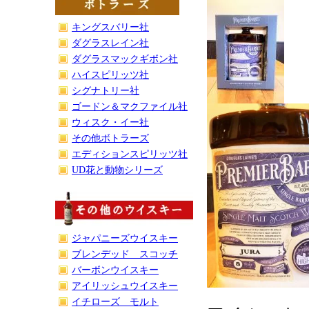
キングスバリー社
ダグラスレイン社
ダグラスマックギボン社
ハイスピリッツ社
シグナトリー社
ゴードン＆マクファイル社
ウィスク・イー社
その他ボトラーズ
エディションスピリッツ社
UD花と動物シリーズ
ジャパニーズウイスキー
ブレンデッド スコッチ
バーボンウイスキー
アイリッシュウイスキー
イチローズ モルト