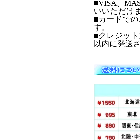
■VISA、MA
いいただけ
■カードで
す。
■クレジッ
以内に発送