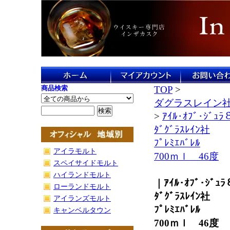
商品検索
TOP
>
ダグラスレイン
>
ｱｲﾙ･ｵﾌﾞ･ｼﾞｭ
ﾀﾞｸﾞﾗｽﾚｲﾝ社
ﾌﾟﾚﾐｴﾊﾞﾚﾙ
アイラモルト
700ｍｌ 46度
スペイサイドモルト
ハイランドモルト
｜ｱｲﾙ･ｵﾌﾞ･ｼﾞｭ
ローランドモルト
ﾀﾞｸﾞﾗｽﾚｲﾝ社
アイランズモルト
ﾌﾟﾚﾐｴﾊﾞﾚﾙ
キャンベルタウン
700ｍｌ 46度