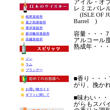
アイル・オ
レミエバレ
(ISLE OF JUR
桜尾蒸留所
Barrel )
嘉之助蒸留所
厚岸蒸留所
容量・・・
新潟亀田蒸留所
アルコール
高藏蒸留所
熟成年・・
ジン
ラム
ブランデー
■香り・・
がり、挽か
お買い物ガイド
ギフトに関して
■味わい・
がらもスパ