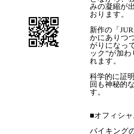
みの凝縮が
おります。
新作の「JU
かにありつ
がりになっ
ック”が加
れます。
科学的に証
回も神秘的
す。
■オフィシ
バイキング