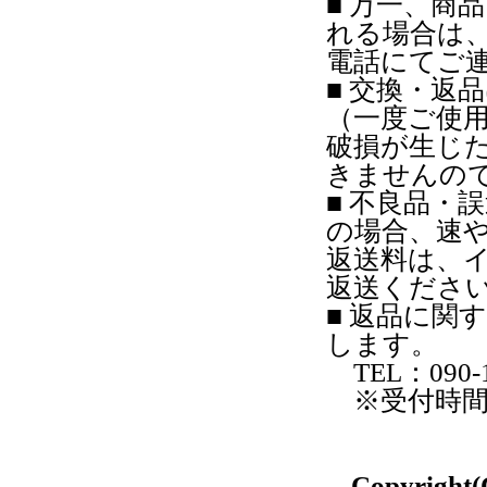
■ 万一、商
れる場合は
電話にてご
■ 交換・返
（一度ご使
破損が生じ
きませんの
■ 不良品・
の場合、速
返送料は、
返送くださ
■ 返品に関
します。
TEL：090-1
※受付時間：月
Copyright(