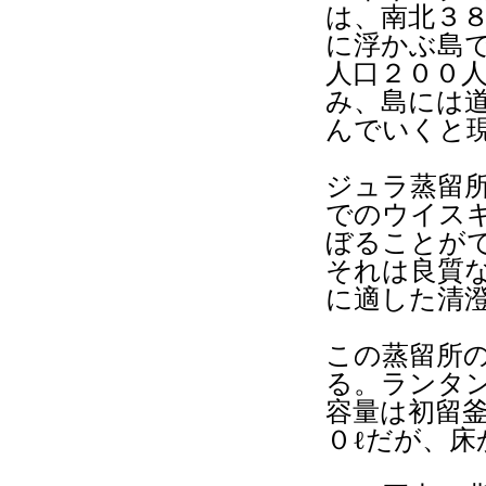
は、南北３８
に浮かぶ島
人口２００
み、島には
んでいくと
ジュラ蒸留
でのウイス
ぼることが
それは良質
に適した清
この蒸留所
る。ランタ
容量は初留釜
０ℓだが、