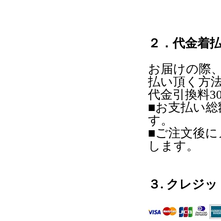
＜普＞
株式会
２．代金着
お届けの際
払い頂く方
代金引換料3
■お支払い
す。
■ご注文後
します。
３. クレジ