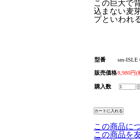
この巨大で
込まない麦
プといわれ
型番
sm-ISLE 
販売価格
8,980円
購入数
この商品に
この商品を