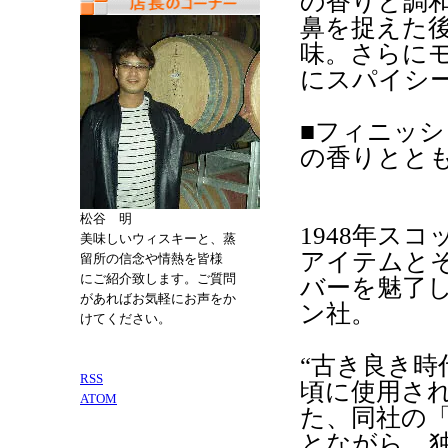
の香りと調
鼻を捉えた
味。さらに
にスパイシ
■フィニッ
の香りとと
松谷 明
1948年ス
美味しいウィスキーと、蒸
アイテムと
留所の信念や情熱を皆様
にご紹介致します。ご質問
バーを魅了
があればお気軽にお声をか
ン社。
けてください。
“古き良き時
RSS
頃に使用さ
ATOM
た、同社の
とながら、