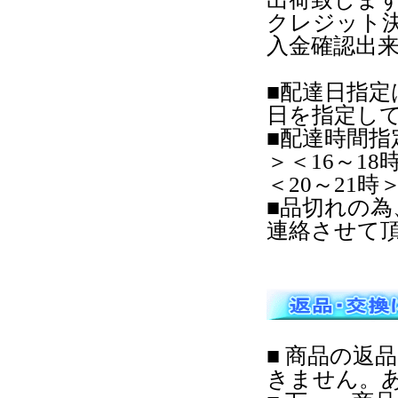
クレジット
入金確認出
■配達日指
日を指定し
■配達時間指
＞＜16～18
＜20～21
■品切れの
連絡させて
■ 商品の返
きません。